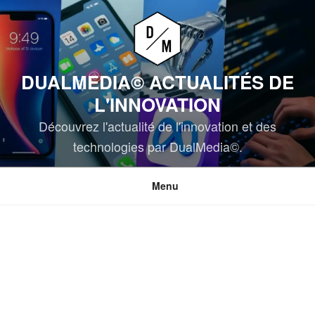
Aller
au
contenu
principal
DUALMEDIA© ACTUALITÉS DE
L'INNOVATION
Découvrez l'actualité de l'innovation et des
technologies par DualMedia©.
Menu