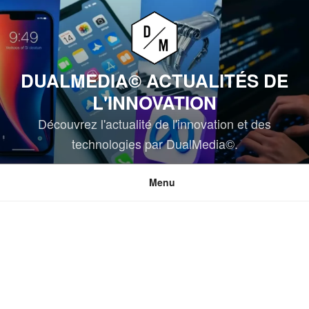
Aller
au
contenu
principal
DUALMEDIA© ACTUALITÉS DE
L'INNOVATION
Découvrez l'actualité de l'innovation et des
technologies par DualMedia©.
Menu