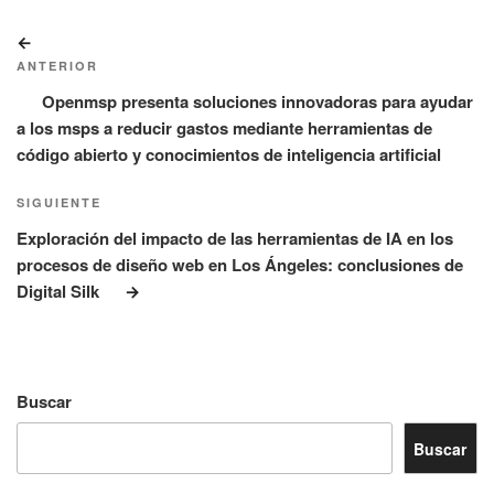
Navegación
Entrada
de
anterior:
ANTERIOR
entradas
Openmsp presenta soluciones innovadoras para ayudar
a los msps a reducir gastos mediante herramientas de
código abierto y conocimientos de inteligencia artificial
Siguiente
SIGUIENTE
entrada
Exploración del impacto de las herramientas de IA en los
procesos de diseño web en Los Ángeles: conclusiones de
Digital Silk
Buscar
Buscar