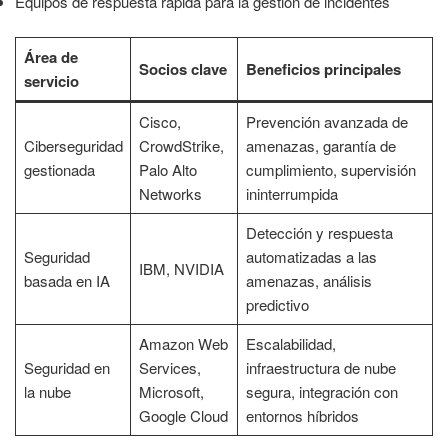
Equipos de respuesta rápida para la gestión de incidentes
Área de
Socios clave
Beneficios principales
servicio
Cisco,
Prevención avanzada de
Ciberseguridad
CrowdStrike,
amenazas, garantía de
gestionada
Palo Alto
cumplimiento, supervisión
Networks
ininterrumpida
Detección y respuesta
Seguridad
automatizadas a las
IBM, NVIDIA
basada en IA
amenazas, análisis
predictivo
Amazon Web
Escalabilidad,
Seguridad en
Services,
infraestructura de nube
la nube
Microsoft,
segura, integración con
Google Cloud
entornos híbridos