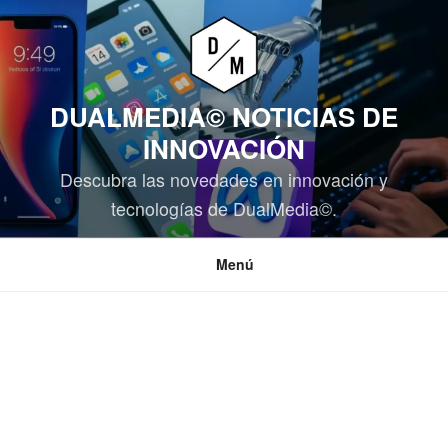
Saltar
al
contenido
DUALMEDIA© NOTICIAS DE
INNOVACIÓN
Descubra las novedades en innovación y
tecnologías de DualMedia©.
Menú