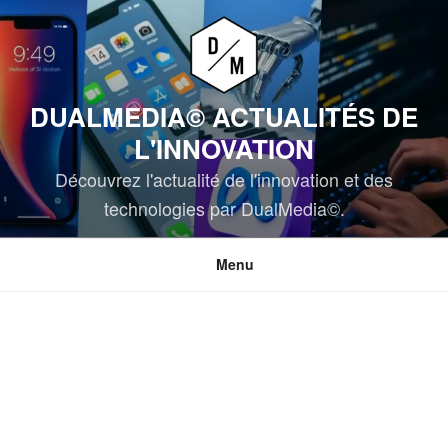
Aller
au
contenu
principal
DUALMEDIA© ACTUALITÉS DE
L'INNOVATION
Découvrez l'actualité de l'innovation et des
technologies par DualMedia©.
Menu