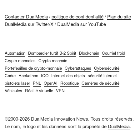
Contacter DualMedia
/
politique de confidentialité
/
Plan du site
DualMedia sur Twitter/X
/
DualMedia sur YouTube
Automation
Bombardier furtif B-2 Spirit
Blockchain
Courriel froid
Crypto-monnaies
Crypto-monnaie
Portefeuilles de crypto-monnaie
Cyberattaques
Cybersécurité
Cadre
Hackathon
ICO
Internet des objets
sécurité internet
pistolets laser
PNL
OpenAI
Robotique
Caméras de sécurité
Véhicules
Réalité virtuelle
VPN
©2000-2026 DualMedia Innovation News. Tous droits réservés.
Le nom, le logo et les données sont la propriété de
DualMedia
.