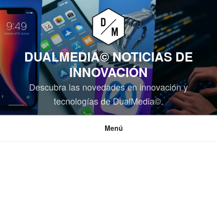
Saltar
al
contenido
DUALMEDIA© NOTICIAS DE
INNOVACIÓN
Descubra las novedades en innovación y
tecnologías de DualMedia©.
Menú