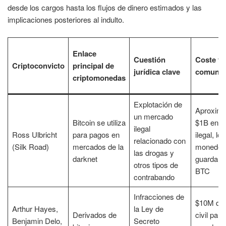
desde los cargos hasta los flujos de dinero estimados y las
implicaciones posteriores al indulto.
Enlace
Cuestión
Coste fi
Criptoconvicto
principal de
jurídica clave
comunic
criptomonedas
Explotación de
Aproxim
un mercado
Bitcoin se utiliza
$1B en v
ilegal
Ross Ulbricht
para pagos en
ilegal, los
relacionado con
(Silk Road)
mercados de la
moneder
las drogas y
darknet
guardan 
otros tipos de
BTC
contrabando
Infracciones de
$10M de 
Arthur Hayes,
la Ley de
Derivados de
civil par
Benjamin Delo,
Secreto