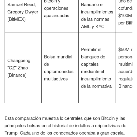
bitcoin y
uno de lo
Samuel Reed,
Bancario e
operaciones
cofundad
Gregory Dwyer
incumplimientos
apalancadas
$100M d
(BitMEX)
de las normas
por BitM
AML y KYC
Permitir el
$50M mu
Bolsa mundial
blanqueo de
personal,
Changpeng
de
capitales
multimill
"CZ" Zhao
criptomonedas
mediante el
acuerdo
(Binance)
multiactivos
incumplimiento
regulator
de la normativa
Binance
Esta comparación muestra lo centrales que son Bitcoin y las
principales bolsas en el historial de indultos a criptodivisas de
Trump. Cada uno de los condenados operaba a gran escala,