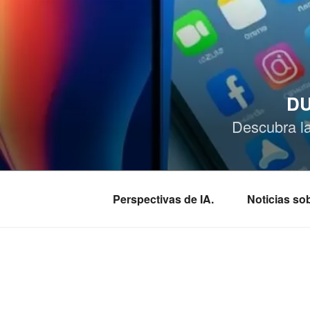
Saltar
al
contenido
DU
Descubra l
Perspectivas de IA.
Noticias s