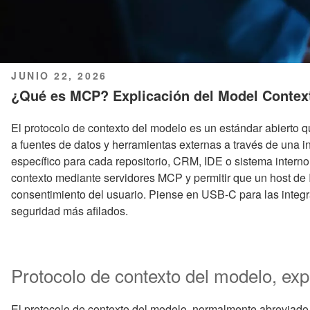
PUBLICADO
JUNIO 22, 2026
EL
¿Qué es MCP? Explicación del Model Context
El protocolo de contexto del modelo es un estándar abierto q
a fuentes de datos y herramientas externas a través de una i
específico para cada repositorio, CRM, IDE o sistema interno
contexto mediante servidores MCP y permitir que un host de 
consentimiento del usuario. Piense en USB-C para las integ
seguridad más afilados.
Protocolo de contexto del modelo, exp
El protocolo de contexto del modelo, normalmente abreviado