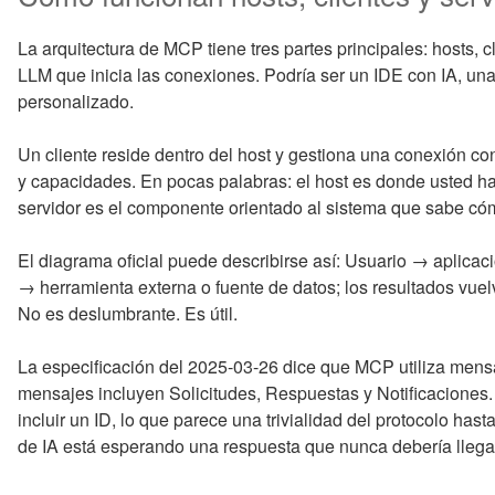
La arquitectura de MCP tiene tres partes principales: hosts, cl
LLM que inicia las conexiones. Podría ser un IDE con IA, una 
personalizado.
Un cliente reside dentro del host y gestiona una conexión con
y capacidades. En pocas palabras: el host es donde usted habl
servidor es el componente orientado al sistema que sabe có
El diagrama oficial puede describirse así: Usuario → aplic
→ herramienta externa o fuente de datos; los resultados vuel
No es deslumbrante. Es útil.
La especificación del 2025-03-26 dice que MCP utiliza men
mensajes incluyen Solicitudes, Respuestas y Notificaciones. 
incluir un ID, lo que parece una trivialidad del protocolo ha
de IA está esperando una respuesta que nunca debería llega