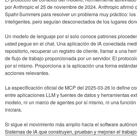
por Anthropic el 25 de noviembre de 2024. Anthropic afirmó q
Spahr-Summers para resolver un problema muy práctico: los 
inteligentes, pero seguían desconectados de los lugares donde 
Un modelo de lenguaje por sí solo conoce patrones proceden
usted pegue en el chat. Una aplicación de IA conectada med
repositorio, recuperar un registro de cliente, llamar a una her
de flujo de trabajo proporcionada por un servidor. El protoc
por sí mismo. Proporciona a la aplicación una forma estándar 
acciones relevantes.
La especificación oficial de MCP del 2025-03-26 lo define co
entre aplicaciones LLM y fuentes de datos y herramientas e
modelo, ni un marco de agentes por sí mismo, ni una función
iniciara.
Si sigue el movimiento más amplio hacia el software autóno
Sistemas de IA que construyen, prueban y mejoran el trabajo