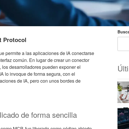
Busca
 Protocol
ue permite a las aplicaciones de IA conectarse
nterfaz común. En lugar de crear un conector
Últ
, los desarrolladores pueden exponer el
IA lo invoque de forma segura, con el
raciones de IA, pero con unos bordes de
licado de forma sencilla
 como MCP, fue liberado como código abierto