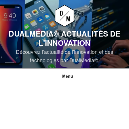
Aller
au
contenu
principal
DUALMEDIA© ACTUALITÉS DE
L'INNOVATION
Découvrez l'actualité de l'innovation et des
technologies par DualMedia©.
Menu