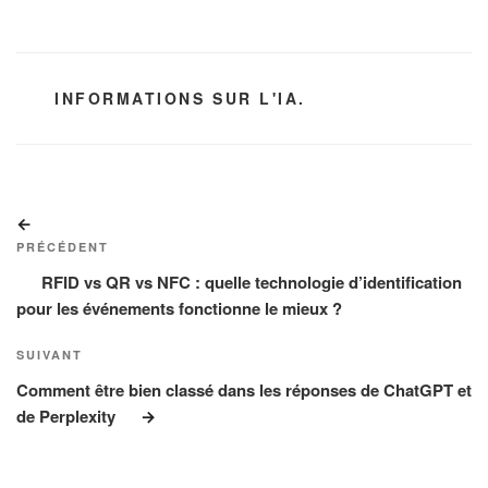
CATÉGORIES
INFORMATIONS SUR L'IA.
Navigation
Article
de
précédent
PRÉCÉDENT
l’article
RFID vs QR vs NFC : quelle technologie d’identification
pour les événements fonctionne le mieux ?
Article
SUIVANT
suivant
Comment être bien classé dans les réponses de ChatGPT et
de Perplexity