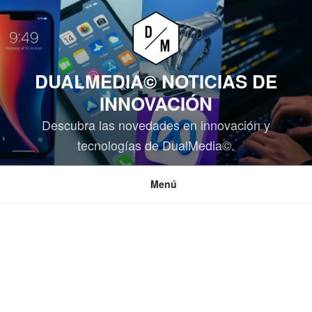
Saltar
al
contenido
DUALMEDIA© NOTICIAS DE
INNOVACIÓN
Descubra las novedades en innovación y
tecnologías de DualMedia©.
Menú