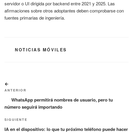
servidor o UI dirigida por backend entre 2021 y 2025. Las
afirmaciones sobre otros adoptantes deben comprobarse con
fuentes primarias de ingeniería.
CATEGORÍAS
NOTICIAS MÓVILES
Navegación
Entrada
de
anterior:
ANTERIOR
entradas
WhatsApp permitirá nombres de usuario, pero tu
número seguirá importando
Siguiente
SIGUIENTE
entrada
IA en el dispositivo: lo que tu próximo teléfono puede hacer