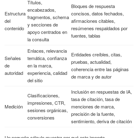
Títulos,
Bloques de respuesta
encabezados,
Estructura
concisos, datos fechados,
fragmentos, schema
del
afirmaciones citables,
y secciones de
contenido
resúmenes respaldados por
apoyo centrados en
fuentes, tablas
la consulta
Enlaces, relevancia
Entidades creíbles, citas,
Señales
temática, confianza
pruebas, actualidad,
de
en la marca,
coherencia entre las páginas
autoridad
experiencia, calidad
de marca y de autor
del sitio
Inclusión en respuestas de IA,
Clasificaciones,
tasa de citación, tasa de
impresiones, CTR,
Medición
menciones de marca,
sesiones orgánicas,
precisión de la fuente,
conversiones
sentimiento, deriva de citación
Un pequeño cálculo muestra por qué esto importa.