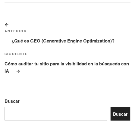
Navegación
Entrada
de
anterior:
ANTERIOR
entradas
¿Qué es GEO (Generative Engine Optimization)?
Siguiente
SIGUIENTE
entrada
Cómo auditar tu sitio para la visibilidad en la búsqueda con
IA
Buscar
Buscar