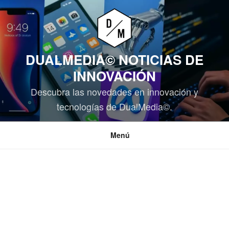
Saltar
al
contenido
DUALMEDIA© NOTICIAS DE
INNOVACIÓN
Descubra las novedades en innovación y
tecnologías de DualMedia©.
Menú