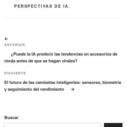
CATEGORÍAS
PERSPECTIVAS DE IA.
Navegación
Entrada
de
anterior:
ANTERIOR
entradas
¿Puede la IA predecir las tendencias en accesorios de
moda antes de que se hagan virales?
Siguiente
SIGUIENTE
entrada
El futuro de las camisetas inteligentes: sensores, biometría
y seguimiento del rendimiento
Buscar