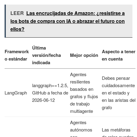
LEER
Las encrucijadas de Amazon: ¿resistirse a
los bots de compra con IA o abrazar el futuro con
ellos?
Última
Framework
Aspecto a tener
versión/fecha
Mejor opción
o estándar
en cuenta
indicada
Agentes
Debes pensar
resilientes
langgraph==1.2.5,
cuidadosamente
basados en
LangGraph
GitHub a fecha de
en el estado y
grafos y flujos
2026-06-12
en las aristas del
de trabajo
grafo
multiagente
Agentes
autónomos
Las metáforas
con
de roles pueden