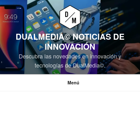
Saltar
al
contenido
DUALMEDIA© NOTICIAS DE
INNOVACIÓN
Descubra las novedades en innovación y
tecnologías de DualMedia©.
Menú