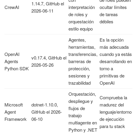
1.14.7, GitHub el
CrewAI
interpretación
ocultar límites
2026-06-11
de roles y
de tareas
orquestación
débiles
estilo equipo
Agentes,
Es la opción
herramientas,
más adecuada
OpenAI
transferencias,
cuando ya estás
v0.17.4, GitHub el
Agents
barreras de
desarrollando en
2026-05-26
Python SDK
protección,
torno a
sesiones y
primitivas de
trazabilidad
OpenAI
Orquestación,
Comprueba la
despliegue y
Microsoft
dotnet-1.10.0,
madurez del
flujos de
Agent
GitHub el 2026-
lenguaje/entorno
trabajo
Framework
06-10
de ejecución
multiagente en
para tu stack
Python y .NET