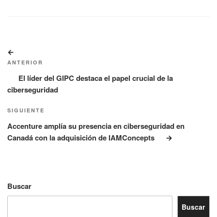
Navegación
Entrada
de
anterior:
ANTERIOR
entradas
El líder del GIPC destaca el papel crucial de la
ciberseguridad
Siguiente
SIGUIENTE
entrada
Accenture amplía su presencia en ciberseguridad en
Canadá con la adquisición de IAMConcepts
Buscar
Buscar