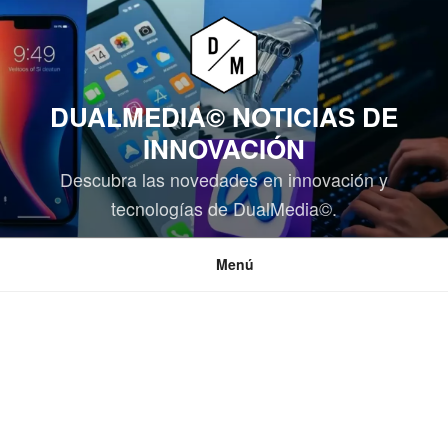
Saltar
al
contenido
DUALMEDIA© NOTICIAS DE
INNOVACIÓN
Descubra las novedades en innovación y
tecnologías de DualMedia©.
Menú