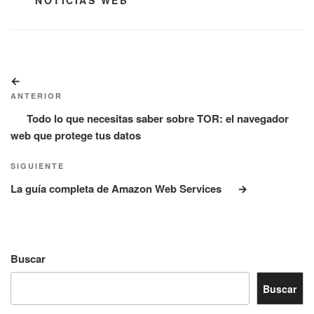
CATEGORÍAS
NOTICIAS WEB
Navegación
Entrada
de
anterior:
ANTERIOR
entradas
Todo lo que necesitas saber sobre TOR: el navegador
web que protege tus datos
Siguiente
SIGUIENTE
entrada
La guía completa de Amazon Web Services
Buscar
Buscar