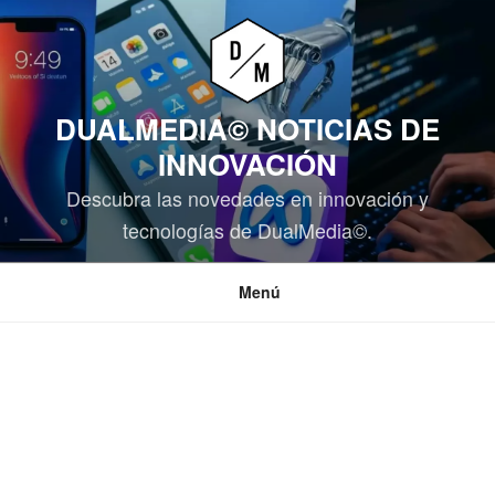
Saltar
al
contenido
DUALMEDIA© NOTICIAS DE
INNOVACIÓN
Descubra las novedades en innovación y
tecnologías de DualMedia©.
Menú