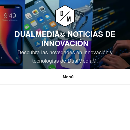
Saltar
al
contenido
DUALMEDIA© NOTICIAS DE
INNOVACIÓN
Descubra las novedades en innovación y
tecnologías de DualMedia©.
Menú