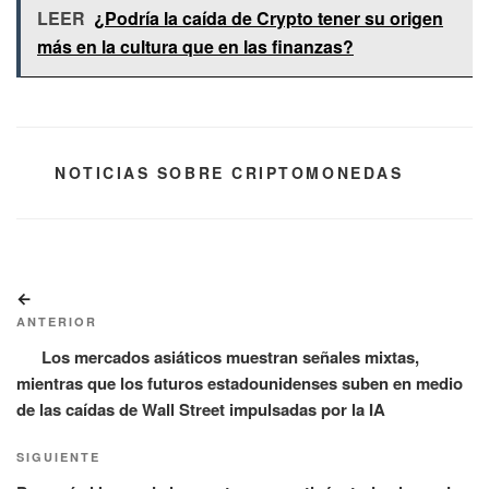
LEER
¿Podría la caída de Crypto tener su origen
más en la cultura que en las finanzas?
CATEGORÍAS
NOTICIAS SOBRE CRIPTOMONEDAS
Navegación
Entrada
de
anterior:
ANTERIOR
entradas
Los mercados asiáticos muestran señales mixtas,
mientras que los futuros estadounidenses suben en medio
de las caídas de Wall Street impulsadas por la IA
Siguiente
SIGUIENTE
entrada