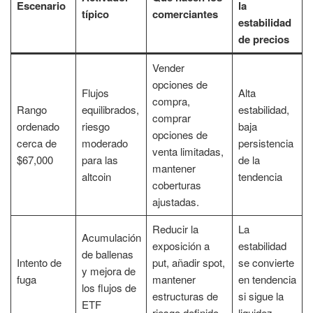
Escenario
la
típico
comerciantes
estabilidad
de precios
Vender
opciones de
Flujos
Alta
compra,
Rango
equilibrados,
estabilidad,
comprar
ordenado
riesgo
baja
opciones de
cerca de
moderado
persistencia
venta limitadas,
$67,000
para las
de la
mantener
altcoin
tendencia
coberturas
ajustadas.
Reducir la
La
Acumulación
exposición a
estabilidad
de ballenas
Intento de
put, añadir spot,
se convierte
y mejora de
fuga
mantener
en tendencia
los flujos de
estructuras de
si sigue la
ETF
riesgo definido
liquidez