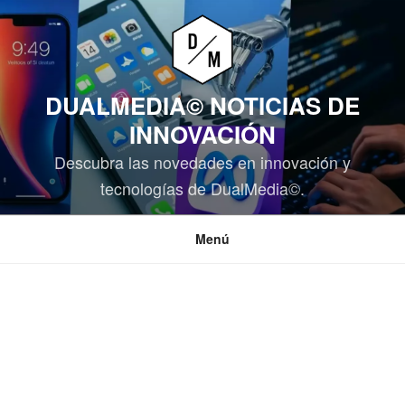
Saltar
al
contenido
DUALMEDIA© NOTICIAS DE
INNOVACIÓN
Descubra las novedades en innovación y
tecnologías de DualMedia©.
Menú