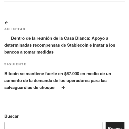
Navegación
Entrada
de
anterior:
ANTERIOR
entradas
Dentro de la reunión de la Casa Blanca: Apoyo a
determinadas recompensas de Stablecoin e instar a los
bancos a tomar medidas
Siguiente
SIGUIENTE
entrada
Bitcoin se mantiene fuerte en $67.000 en medio de un
aumento de la demanda de los operadores para las
salvaguardias de choque
Buscar
Buscar