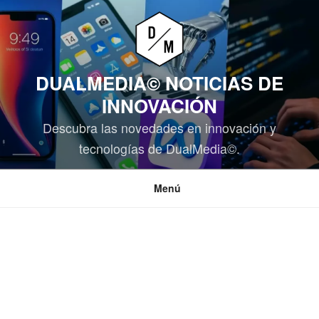
Saltar
al
contenido
DUALMEDIA© NOTICIAS DE
INNOVACIÓN
Descubra las novedades en innovación y
tecnologías de DualMedia©.
Menú