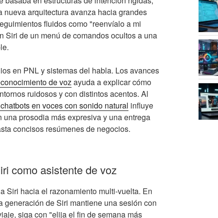
e basaba en estructuras de intención rígidas,
 La nueva arquitectura avanza hacia grandes
eguimientos fluidos como "reenvíalo a mi
n Siri de un menú de comandos ocultos a una
le.
ios en PNL y sistemas del habla. Los avances
econocimiento de voz
ayuda a explicar cómo
tornos ruidosos y con distintos acentos. Al
s chatbots en voces con sonido natural
influye
on una prosodia más expresiva y una entrega
hasta concisos resúmenes de negocios.
iri como asistente de voz
a Siri hacia el razonamiento multi-vuelta. En
va generación de Siri mantiene una sesión con
iaje, siga con "elija el fin de semana más