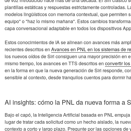
de voz introducido hace más de una década. El Siri clásico s
plantillas estáticas y respuestas estrictamente controladas.
modelos lingüísticos con memoria contextual, que permiten s
equipo" o "haz lo mismo mañana". Estos cambios transforma
capa conversacional adaptable en todos los dispositivos App
Estos conocimientos de IA se alinean con avances más ampl
recientes descritos en
Avances en PNL en los sistemas de r
los nuevos oídos de Siri consiguen una mayor precisión en en
mismo tiempo, los avances en TTS descritos en
convertir lo
en la forma en que la nueva generación de Siri responde, c
sensible al contexto, desde tranquilos cuentos para dormir 
AI insights: cómo la PNL da nueva forma a S
Bajo el capó, la Inteligencia Artificial basada en PNL empuja 
lugar de tratar cada solicitud como un hecho aislado, la nue
contexto a corto y largo plazo. Pregunte por las opciones de v