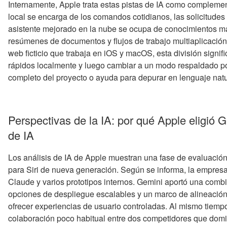
Internamente, Apple trata estas pistas de IA como complemen
local se encarga de los comandos cotidianos, las solicitudes o
asistente mejorado en la nube se ocupa de conocimientos má
resúmenes de documentos y flujos de trabajo multiaplicación
web ficticio que trabaja en iOS y macOS, esta división signif
rápidos localmente y luego cambiar a un modo respaldado p
completo del proyecto o ayuda para depurar en lenguaje natu
Perspectivas de la IA: por qué Apple eligió 
de IA
Los análisis de IA de Apple muestran una fase de evaluació
para Siri de nueva generación. Según se informa, la empr
Claude y varios prototipos internos. Gemini aportó una com
opciones de despliegue escalables y un marco de alineación
ofrecer experiencias de usuario controladas. Al mismo tiem
colaboración poco habitual entre dos competidores que domi