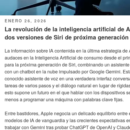
PUBLICADO
ENERO 26, 2026
EL
La revolución de la inteligencia artificial de
dos versiones de Siri de próxima generación
La información sobre IA contenida en la última estrategia d
audaces en la Inteligencia Artificial de consumo desde el p
para la próxima generación de Siri, combinando un asistente 
con un chatbot en la nube impulsado por Google Gemini. Esta
conocido asistente de voz en una verdadera interfaz conversa
tareas de varios pasos y el diálogo natural en lugar de rígid
esto supone un futuro en el que hablar con los dispositivos 
menos a programar una máquina con palabras clave fijas.
Entre bastidores, Apple negocia un delicado equilibrio entre 
modelos de IA de vanguardia y las crecientes expectativas en
trabajar con Gemini tras probar ChatGPT de OpenAI y Claud