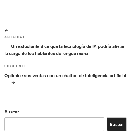
Navegación
Entrada
de
anterior:
ANTERIOR
entradas
Un estudiante dice que la tecnología de IA podría aliviar
la carga de los hablantes de lengua manx
Siguiente
SIGUIENTE
entrada
Optimice sus ventas con un chatbot de inteligencia artificial
Buscar
Buscar