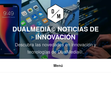
Saltar
al
contenido
DUALMEDIA© NOTICIAS DE
INNOVACIÓN
Descubra las novedades en innovación y
tecnologías de DualMedia©.
Menú