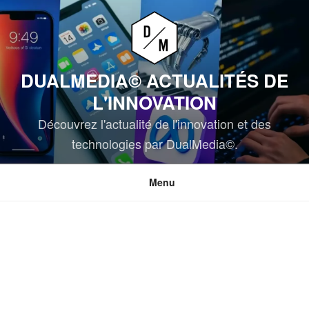
Aller
au
contenu
principal
DUALMEDIA© ACTUALITÉS DE
L'INNOVATION
Découvrez l'actualité de l'innovation et des
technologies par DualMedia©.
Menu