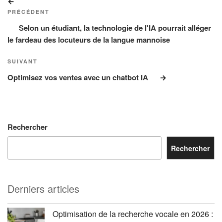
Article
de
précédent
PRÉCÉDENT
l’article
Selon un étudiant, la technologie de l'IA pourrait alléger
le fardeau des locuteurs de la langue mannoise
Article
SUIVANT
suivant
Optimisez vos ventes avec un chatbot IA
Rechercher
Rechercher
Derniers articles
Optimisation de la recherche vocale en 2026 :