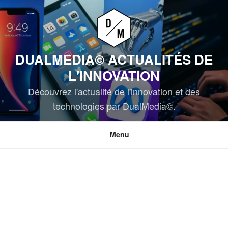
Aller
au
contenu
principal
DUALMEDIA© ACTUALITÉS DE
L'INNOVATION
Découvrez l'actualité de l'innovation et des
technologies par DualMedia©.
Menu