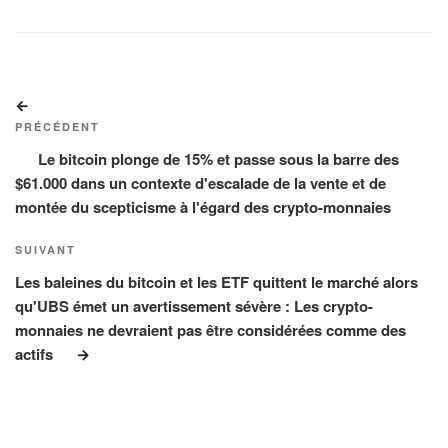
Navigation
Article
de
précédent
PRÉCÉDENT
l’article
Le bitcoin plonge de 15% et passe sous la barre des
$61.000 dans un contexte d'escalade de la vente et de
montée du scepticisme à l'égard des crypto-monnaies
Article
SUIVANT
suivant
Les baleines du bitcoin et les ETF quittent le marché alors
qu'UBS émet un avertissement sévère : Les crypto-
monnaies ne devraient pas être considérées comme des
actifs