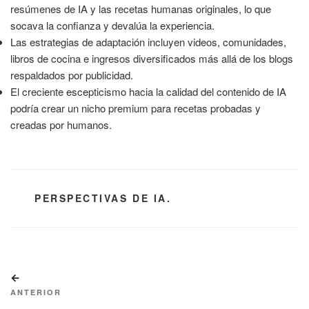
resúmenes de IA y las recetas humanas originales, lo que
socava la confianza y devalúa la experiencia.
Las estrategias de adaptación incluyen videos, comunidades,
libros de cocina e ingresos diversificados más allá de los blogs
respaldados por publicidad.
El creciente escepticismo hacia la calidad del contenido de IA
podría crear un nicho premium para recetas probadas y
creadas por humanos.
CATEGORÍAS
PERSPECTIVAS DE IA.
Navegación
Entrada
de
anterior:
ANTERIOR
entradas