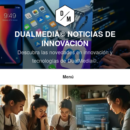
Saltar
al
contenido
DUALMEDIA© NOTICIAS DE
INNOVACIÓN
Descubra las novedades en innovación y
tecnologías de DualMedia©.
Menú