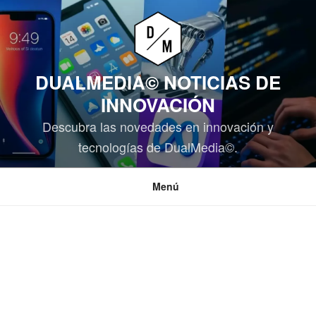
Saltar
al
contenido
DUALMEDIA© NOTICIAS DE
INNOVACIÓN
Descubra las novedades en innovación y
tecnologías de DualMedia©.
Menú