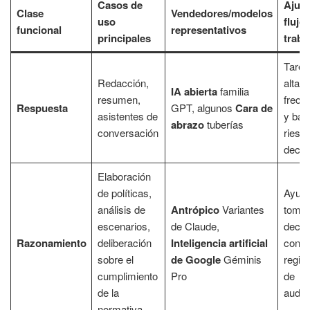
Casos de
Ajust
Clase
Vendedores/modelos
uso
flujo
funcional
representativos
principales
traba
Tarea
Redacción,
alta
IA abierta
familia
resumen,
frecu
Respuesta
GPT, algunos
Cara de
asistentes de
y baj
abrazo
tuberías
conversación
riesg
decis
Elaboración
de políticas,
Ayuda
análisis de
Antrópico
Variantes
toma 
escenarios,
de Claude,
decis
Razonamiento
deliberación
Inteligencia artificial
con
sobre el
de Google
Géminis
regist
cumplimiento
Pro
de
de la
audito
normativa