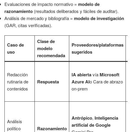
Evaluaciones de impacto normativo =
modelo de
razonamiento
(resultados deliberados y fáciles de auditar).
Análisis de mercado y bibliografía =
modelo de investigación
(GAR, citas verificadas).
Clase de
Caso de
Proveedores/plataformas
C
modelo
uso
sugeridos
c
recomendada
L
Redacción
IA abierta
vía
Microsoft
ta
rutinaria de
Respuesta
Azure AI
o Cara de abrazo
de
contenidos
on-prem
gu
ét
P
de
Antrópico
,
Inteligencia
Análisis
co
artificial de Google
político
Razonamiento
b
Gemini Pro,