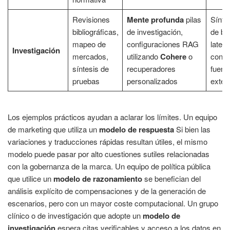
Revisiones
Mente profunda
pilas
Sínte
bibliográficas,
de investigación,
de ba
mapeo de
configuraciones RAG
latenc
Investigación
mercados,
utilizando
Cohere
o
con
síntesis de
recuperadores
fuent
pruebas
personalizados
exter
Los ejemplos prácticos ayudan a aclarar los límites. Un equipo
de marketing que utiliza un
modelo de respuesta
Si bien las
variaciones y traducciones rápidas resultan útiles, el mismo
modelo puede pasar por alto cuestiones sutiles relacionadas
con la gobernanza de la marca. Un equipo de política pública
que utilice un
modelo de razonamiento
se benefician del
análisis explícito de compensaciones y de la generación de
escenarios, pero con un mayor coste computacional. Un grupo
clínico o de investigación que adopte un
modelo de
investigación
espera citas verificables y acceso a los datos en