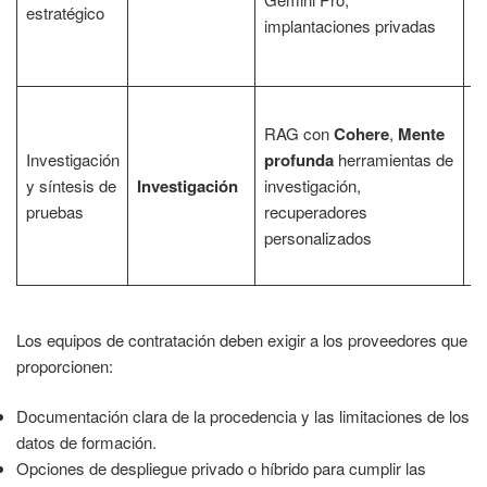
estratégico
re
implantaciones privadas
h
el
I
RAG con
Cohere
,
Mente
d
Investigación
profunda
herramientas de
d
y síntesis de
Investigación
investigación,
ve
pruebas
recuperadores
de
personalizados
po
c
Los equipos de contratación deben exigir a los proveedores que
proporcionen:
Documentación clara de la procedencia y las limitaciones de los
datos de formación.
Opciones de despliegue privado o híbrido para cumplir las