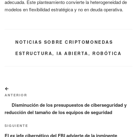
adecuada. Este planteamiento convierte la heterogeneidad de
modelos en flexibilidad estratégica y no en deuda operativa.
CATEGORÍAS
NOTICIAS SOBRE CRIPTOMONEDAS
ETIQUETAS
ESTRUCTURA
,
IA ABIERTA
,
ROBÓTICA
Navegación
Entrada
de
anterior:
ANTERIOR
entradas
Disminución de los presupuestos de ciberseguridad y
reducción del tamaño de los equipos de seguridad
Siguiente
SIGUIENTE
entrada
El ex jefe cibernético del FBI advierte de la inminente