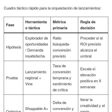
Cuadro táctico rápido para la orquestación de lanzamientos:
Herramienta
Métrica
Regla de
Fase
o táctica
primaria
decisión
Explorador de
Ratio
Proceder si el
oportunidades
búsqueda-
ROI previsto
Hipótesis
/ Demanda
conversión
alcanza el
insatisfecha
previsto
umbral
Tasa de
Escala si
Lanzamiento
conversión
elevación
Prueba
regional +
temprana y
positiva en X
Vine
sentimiento
semanas
de crítica
Iterar la
Delta de
creatividad y el
Shoppable A+
conversión y
Optimice
gasto