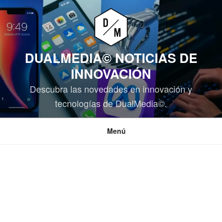
Saltar
al
contenido
DUALMEDIA© NOTICIAS DE
INNOVACIÓN
Descubra las novedades en innovación y
tecnologías de DualMedia©.
Menú