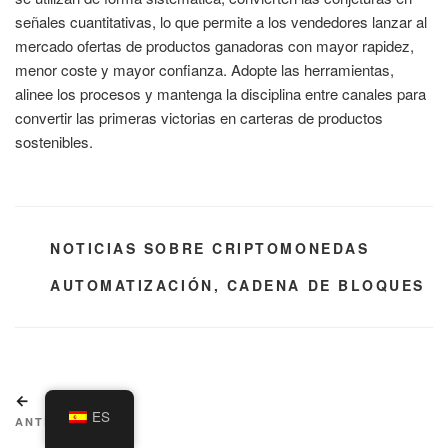
señales cuantitativas, lo que permite a los vendedores lanzar al
mercado ofertas de productos ganadoras con mayor rapidez,
menor coste y mayor confianza. Adopte las herramientas,
alinee los procesos y mantenga la disciplina entre canales para
convertir las primeras victorias en carteras de productos
sostenibles.
CATEGORÍAS
NOTICIAS SOBRE CRIPTOMONEDAS
ETIQUETAS
AUTOMATIZACIÓN
,
CADENA DE BLOQUES
Navegación
Entrada
de
ES
anterior:
ANTERIOR
entradas