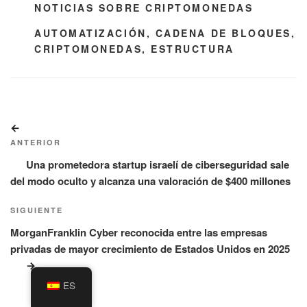
CATEGORÍAS
NOTICIAS SOBRE CRIPTOMONEDAS
ETIQUETAS
AUTOMATIZACIÓN
,
CADENA DE BLOQUES
,
CRIPTOMONEDAS
,
ESTRUCTURA
Navegación
Entrada
de
anterior:
ANTERIOR
entradas
Una prometedora startup israelí de ciberseguridad sale
del modo oculto y alcanza una valoración de $400 millones
Siguiente
SIGUIENTE
entrada
MorganFranklin Cyber reconocida entre las empresas
privadas de mayor crecimiento de Estados Unidos en 2025
ES