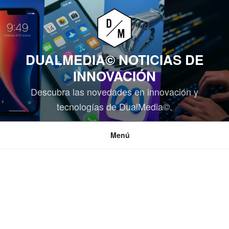
Saltar
al
contenido
DUALMEDIA© NOTICIAS DE
INNOVACIÓN
Descubra las novedades en innovación y
tecnologías de DualMedia©.
Menú