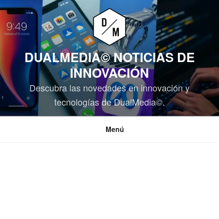
Saltar
al
contenido
DUALMEDIA© NOTICIAS DE
INNOVACIÓN
Descubra las novedades en innovación y
tecnologías de DualMedia©.
Menú