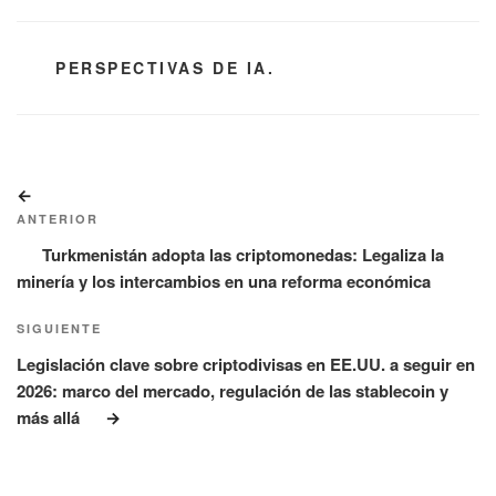
CATEGORÍAS
PERSPECTIVAS DE IA.
Navegación
Entrada
de
anterior:
ANTERIOR
entradas
Turkmenistán adopta las criptomonedas: Legaliza la
minería y los intercambios en una reforma económica
Siguiente
SIGUIENTE
entrada
Legislación clave sobre criptodivisas en EE.UU. a seguir en
2026: marco del mercado, regulación de las stablecoin y
más allá