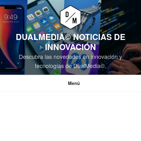
Saltar
al
contenido
DUALMEDIA© NOTICIAS DE
INNOVACIÓN
Descubra las novedades en innovación y
tecnologías de DualMedia©.
Menú