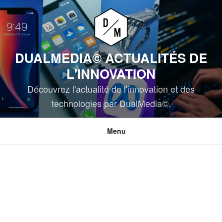
Aller
au
contenu
principal
DUALMEDIA© ACTUALITÉS DE
L'INNOVATION
Découvrez l'actualité de l'innovation et des
technologies par DualMedia©.
Menu