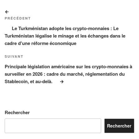
Navigation
Article
de
précédent
PRÉCÉDENT
l’article
Le Turkménistan adopte les crypto-monnaies : Le
Turkménistan légalise le minage et les échanges dans le
cadre d'une réforme économique
Article
SUIVANT
suivant
Principale législation américaine sur les crypto-monnaies à
surveiller en 2026 : cadre du marché, réglementation du
Stablecoin, et au-delà.
Rechercher
Rechercher