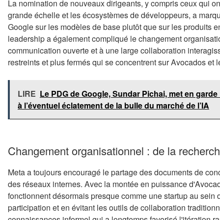
La nomination de nouveaux dirigeants, y compris ceux qui ont
grande échelle et les écosystèmes de développeurs, a marqu
Google sur les modèles de base plutôt que sur les produits en a
leadership a également compliqué le changement organisati
communication ouverte et à une large collaboration interagi
restreints et plus fermés qui se concentrent sur Avocados et
LIRE
Le PDG de Google, Sundar Pichai, met en garde : 
à l’éventuel éclatement de la bulle du marché de l’IA
Changement organisationnel : de la recherch
Meta a toujours encouragé le partage des documents de conc
des réseaux internes. Avec la montée en puissance d'Avocad
fonctionnent désormais presque comme une startup au sein de 
participation et en évitant les outils de collaboration tradition
connaissances informel qui a longtemps favorisé l'itération r