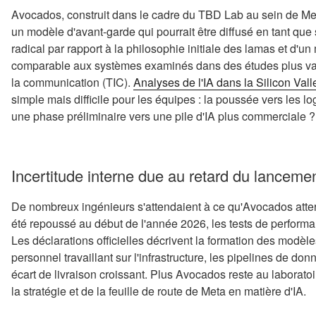
Avocados, construit dans le cadre du TBD Lab au sein de M
un modèle d'avant-garde qui pourrait être diffusé en tant que
radical par rapport à la philosophie initiale des lamas et d'un 
comparable aux systèmes examinés dans des études plus vaste
la communication (TIC).
Analyses de l'IA dans la Silicon Vall
simple mais difficile pour les équipes : la poussée vers les log
une phase préliminaire vers une pile d'IA plus commerciale ?
Incertitude interne due au retard du lancem
De nombreux ingénieurs s'attendaient à ce qu'Avocados atterris
été repoussé au début de l'année 2026, les tests de perform
Les déclarations officielles décrivent la formation des modè
personnel travaillant sur l'infrastructure, les pipelines de do
écart de livraison croissant. Plus Avocados reste au laboratoir
la stratégie et de la feuille de route de Meta en matière d'IA.