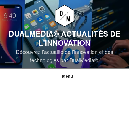
Aller
au
contenu
principal
DUALMEDIA© ACTUALITÉS DE
L'INNOVATION
Découvrez l'actualité de l'innovation et des
technologies par DualMedia©.
Menu