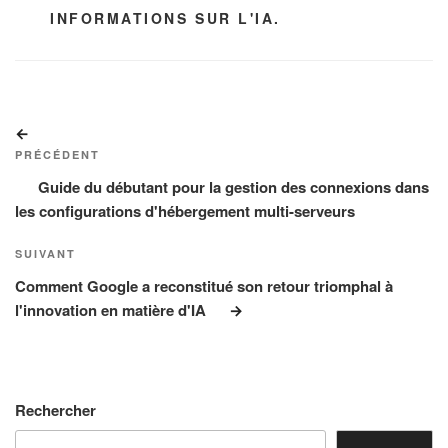
CATÉGORIES
INFORMATIONS SUR L'IA.
Navigation
Article
de
précédent
PRÉCÉDENT
l’article
Guide du débutant pour la gestion des connexions dans
les configurations d'hébergement multi-serveurs
Article
SUIVANT
suivant
Comment Google a reconstitué son retour triomphal à
l'innovation en matière d'IA
Rechercher