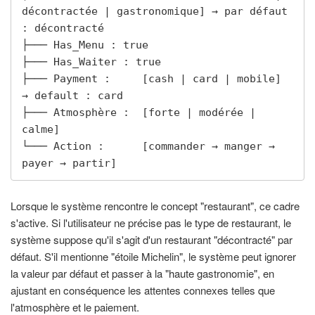
décontractée | gastronomique] → par défaut 
: décontracté

├─── Has_Menu : true

├─── Has_Waiter : true

├─── Payment :     [cash | card | mobile] 
→ default : card

├─── Atmosphère :  [forte | modérée | 
calme]

└─── Action :      [commander → manger → 
payer → partir]
Lorsque le système rencontre le concept "restaurant", ce cadre
s'active. Si l'utilisateur ne précise pas le type de restaurant, le
système suppose qu'il s'agit d'un restaurant "décontracté" par
défaut. S'il mentionne "étoile Michelin", le système peut ignorer
la valeur par défaut et passer à la "haute gastronomie", en
ajustant en conséquence les attentes connexes telles que
l'atmosphère et le paiement.