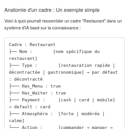
Anatomie d'un cadre : Un exemple simple
Voici à quoi pourrait ressembler un cadre "Restaurant" dans un
système d'IA basé sur la connaissance :
Cadre : Restaurant

├── Nom :        [nom spécifique du 
restaurant]

├─── Type :        [restauration rapide | 
décontractée | gastronomique] → par défaut 
: décontracté

├─── Has_Menu : true

├─── Has_Waiter : true

├─── Payment :     [cash | card | mobile] 
→ default : card

├─── Atmosphère :  [forte | modérée | 
calme]

└─── Action :      [commander → manger → 