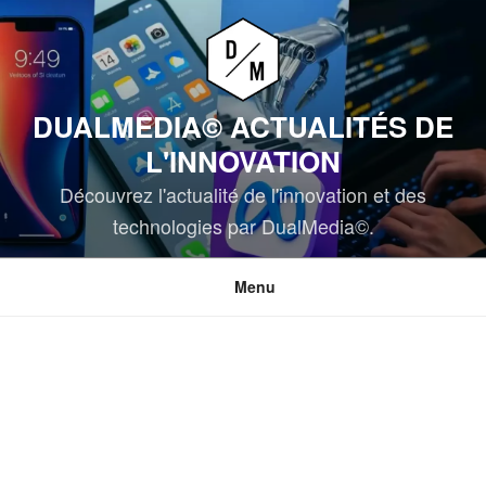
Aller
au
contenu
principal
DUALMEDIA© ACTUALITÉS DE
L'INNOVATION
Découvrez l'actualité de l'innovation et des
technologies par DualMedia©.
Menu