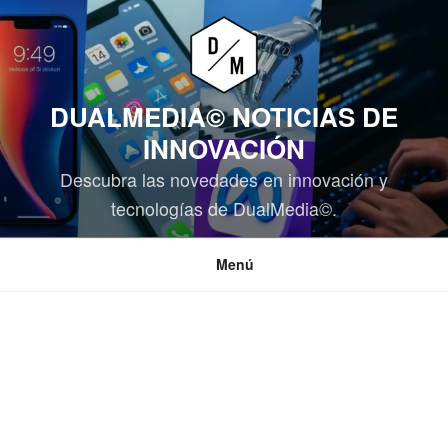
Saltar
al
contenido
DUALMEDIA© NOTICIAS DE
INNOVACIÓN
Descubra las novedades en innovación y
tecnologías de DualMedia©.
Menú