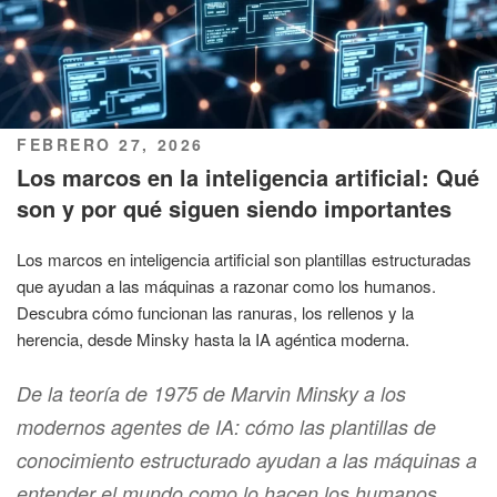
PUBLICADO
FEBRERO 27, 2026
EL
Los marcos en la inteligencia artificial: Qué
son y por qué siguen siendo importantes
Los marcos en inteligencia artificial son plantillas estructuradas
que ayudan a las máquinas a razonar como los humanos.
Descubra cómo funcionan las ranuras, los rellenos y la
herencia, desde Minsky hasta la IA agéntica moderna.
De la teoría de 1975 de Marvin Minsky a los
modernos agentes de IA: cómo las plantillas de
conocimiento estructurado ayudan a las máquinas a
entender el mundo como lo hacen los humanos.