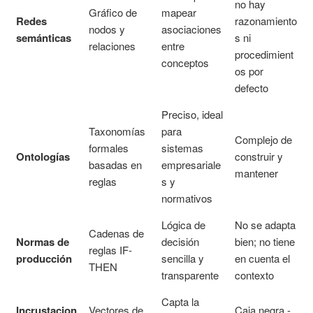
no hay
Gráfico de
mapear
Redes
razonamiento
nodos y
asociaciones
semánticas
s ni
relaciones
entre
procedimient
conceptos
os por
defecto
Preciso, ideal
Taxonomías
para
Complejo de
formales
sistemas
Ontologías
construir y
basadas en
empresariale
mantener
reglas
s y
normativos
Lógica de
No se adapta
Cadenas de
Normas de
decisión
bien; no tiene
reglas IF-
producción
sencilla y
en cuenta el
THEN
transparente
contexto
Capta la
Incrustacion
Vectores de
Caja negra -