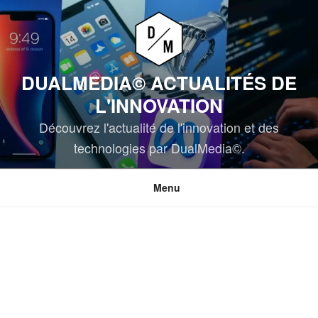
Aller
au
contenu
principal
DUALMEDIA© ACTUALITÉS DE
L'INNOVATION
Découvrez l'actualité de l'innovation et des
technologies par DualMedia©.
Menu