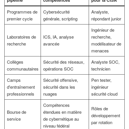
pipeline
compétences
pour la CISA
Programmes de
Cybersécurité
Analyste,
premier cycle
générale, scripting
répondant junior
Ingénieur de
Laboratoires de
ICS, IA, analyse
recherche,
recherche
avancée
modélisateur de
menaces
Collèges
Sécurité des réseaux,
Analyste SOC,
communautaires
opérations SOC
technicien
Camps
Sécurité offensive,
Pen tester,
d'entraînement
sécurité dans les
ingénieur
professionnels
nuages
sécurité cloud
Compétences
Rôles de
Bourse de
étendues en matière
développement
service
de cybernétique au
par rotation
niveau fédéral