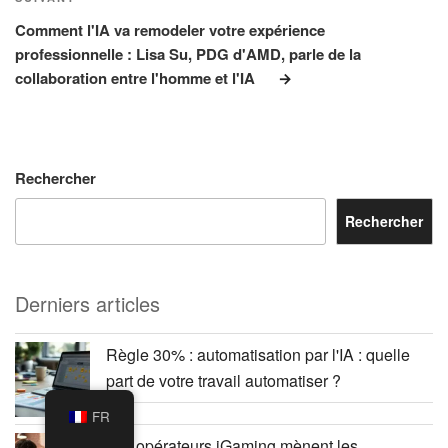
Article
suivant
Comment l'IA va remodeler votre expérience
professionnelle : Lisa Su, PDG d'AMD, parle de la
collaboration entre l'homme et l'IA
Rechercher
Rechercher
Derniers articles
Règle 30% : automatisation par l'IA : quelle
part de votre travail automatiser ?
FR
Les opérateurs iGaming mènent les