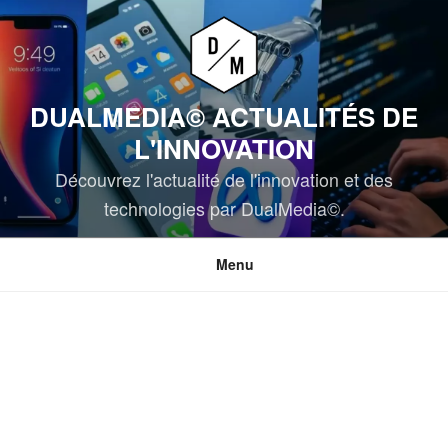
Aller
au
contenu
principal
DUALMEDIA© ACTUALITÉS DE
L'INNOVATION
Découvrez l'actualité de l'innovation et des
technologies par DualMedia©.
Menu