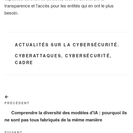
transparence et l'accès pour les entités qui en ont le plus
besoin.
CATÉGORIES
ACTUALITÉS SUR LA CYBERSÉCURITÉ.
ÉTIQUETTES
CYBERATTAQUES
,
CYBERSÉCURITÉ
,
CADRE
Navigation
Article
de
précédent
PRÉCÉDENT
l’article
Comprendre la diversité des modèles d'IA : pourquoi ils
ne sont pas tous fabriqués de la même manière
SUIVANT