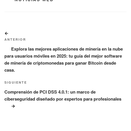
Navegación
Entrada
de
anterior:
ANTERIOR
entradas
Explora las mejores aplicaciones de minería en la nube
para usuarios móviles en 2025: tu guía del mejor software
de minería de criptomonedas para ganar Bitcoin desde
casa.
Siguiente
SIGUIENTE
entrada
Comprensión de PCI DSS 4.0.1: un marco de
ciberseguridad diseñado por expertos para profesionales