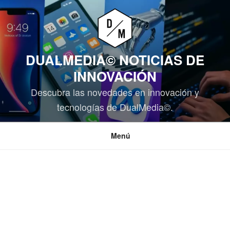
Saltar
al
contenido
DUALMEDIA© NOTICIAS DE
INNOVACIÓN
Descubra las novedades en innovación y
tecnologías de DualMedia©.
Menú