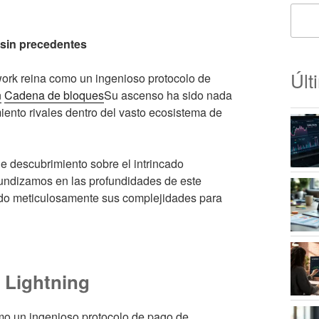
 sin precedentes
Últ
twork reina como un ingenioso protocolo de
n
Cadena de bloques
Su ascenso ha sido nada
nto rivales dentro del vasto ecosistema de
 descubrimiento sobre el intrincado
fundizamos en las profundidades de este
ndo meticulosamente sus complejidades para
d Lightning
mo un ingenioso protocolo de pago de