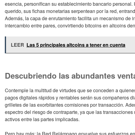
esencia, personifican su establecimiento bancario personal.
querido, sus fichas monetarias serpentean por la red, entrand
Además, la capa de enrutamiento facilita un mecanismo de in
intercambio entre pares, convirtiendo bitcoins en altcoins den
LEER
Las 5 principales altcoins a tener en cuenta
Descubriendo las abundantes vent
Contemple la multitud de virtudes que se conceden a quienes
pagos digitales rápidos y rentables serán sus compañeros dia
grilletes de las exorbitantes comisiones por transacción. Ade
espectro del riesgo de contraparte, ya que las transacciones 
activos entre las partes implicadas.
Pero hay más: la Red Relámpago envuelve sus esfuerzos en 