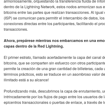
armoniosamente, orquestando la transferencia fluida de info
dentro de la Lightning Network, estos nodos armonizan sus es
bitcoins entre las partes que realizan transacciones. Al igual
(ISP) se comunican para permitir el intercambio de datos, lo
conexiones directas entre los participantes, facilitando el p
transacciones.
Ahora, prepárese mientras nos embarcamos en una emoc
capas dentro de la Red Lightning.
El primer estrato, llamado acertadamente la capa del canal de 
bitcoins, que se comparten sin esfuerzo con otros participant
permite la creación de una gran cantidad de billeteras, cada
términos prácticos, esto se traduce en un asombroso valor de
ilimitado está a su alcance!
Profundizando más, descubrimos la capa de enrutamiento, u
intrincadamente por los flujos de pago entre los usuarios de 
epicentros transaccionales o puertas de enlace, a través de l