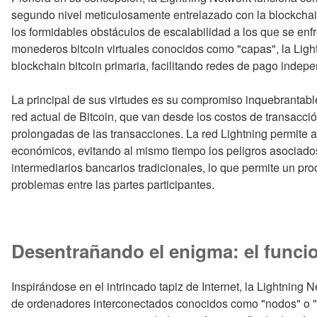
segundo nivel meticulosamente entrelazado con la blockchain 
los formidables obstáculos de escalabilidad a los que se enfr
monederos bitcoin virtuales conocidos como "capas", la Light
blockchain bitcoin primaria, facilitando redes de pago indep
La principal de sus virtudes es su compromiso inquebrantable
red actual de Bitcoin, que van desde los costos de transacci
prolongadas de las transacciones. La red Lightning permite a
económicos, evitando al mismo tiempo los peligros asociados 
intermediarios bancarios tradicionales, lo que permite un pr
problemas entre las partes participantes.
Desentrañando el enigma: el funci
Inspirándose en el intrincado tapiz de Internet, la Lightning 
de ordenadores interconectados conocidos como "nodos" o "