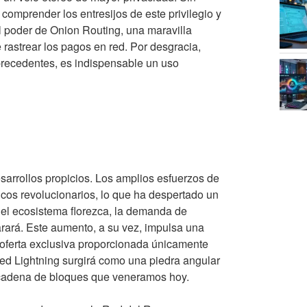
omprender los entresijos de este privilegio y
l poder de Onion Routing, una maravilla
 rastrear los pagos en red. Por desgracia,
precedentes, es indispensable un uso
esarrollos propicios. Los amplios esfuerzos de
cos revolucionarios, lo que ha despertado un
 el ecosistema florezca, la demanda de
parará. Este aumento, a su vez, impulsa una
oferta exclusiva proporcionada únicamente
a red Lightning surgirá como una piedra angular
e cadena de bloques que veneramos hoy.