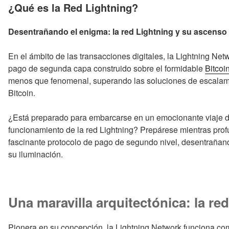
EL
¿Qué es la Red Lightning?
Desentrañando el enigma: la red Lightning y su ascenso
En el ámbito de las transacciones digitales, la Lightning Ne
pago de segunda capa construido sobre el formidable
Bitcoi
menos que fenomenal, superando las soluciones de escalamie
Bitcoin.
¿Está preparado para embarcarse en un emocionante viaje de
funcionamiento de la red Lightning? Prepárese mientras pro
fascinante protocolo de pago de segundo nivel, desentraña
su iluminación.
Una maravilla arquitectónica: la re
Pionera en su concepción, la Lightning Network funciona co