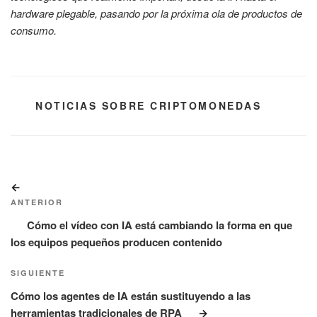
hardware plegable, pasando por la próxima ola de productos de
consumo.
CATEGORÍAS
NOTICIAS SOBRE CRIPTOMONEDAS
Navegación
Entrada
de
anterior:
ANTERIOR
entradas
Cómo el vídeo con IA está cambiando la forma en que
los equipos pequeños producen contenido
Siguiente
SIGUIENTE
entrada
Cómo los agentes de IA están sustituyendo a las
herramientas tradicionales de RPA