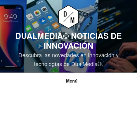
Saltar
al
contenido
DUALMEDIA© NOTICIAS DE
INNOVACIÓN
Descubra las novedades en innovación y
tecnologías de DualMedia©.
Menú