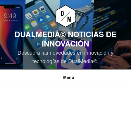
Saltar
al
contenido
DUALMEDIA© NOTICIAS DE
INNOVACIÓN
Descubra las novedades en innovación y
tecnologías de DualMedia©.
Menú