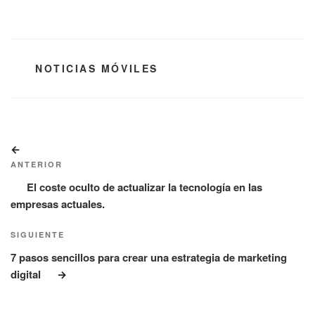
CATEGORÍAS
NOTICIAS MÓVILES
Navegación
Entrada
de
anterior:
ANTERIOR
entradas
El coste oculto de actualizar la tecnología en las
empresas actuales.
Siguiente
SIGUIENTE
entrada
7 pasos sencillos para crear una estrategia de marketing
digital