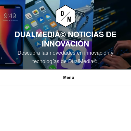
Saltar
al
contenido
DUALMEDIA© NOTICIAS DE
INNOVACIÓN
Descubra las novedades en innovación y
tecnologías de DualMedia©.
Menú