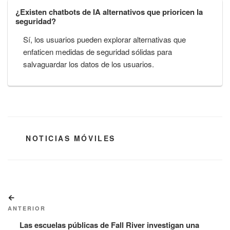
¿Existen chatbots de IA alternativos que prioricen la
seguridad?
Sí, los usuarios pueden explorar alternativas que
enfaticen medidas de seguridad sólidas para
salvaguardar los datos de los usuarios.
CATEGORÍAS
NOTICIAS MÓVILES
Navegación
Entrada
de
anterior:
ANTERIOR
entradas
Las escuelas públicas de Fall River investigan una