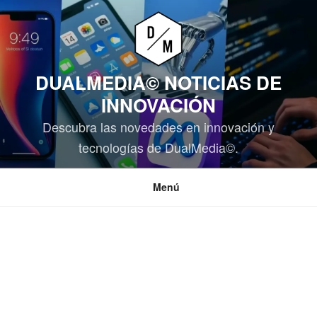
Saltar
al
contenido
DUALMEDIA© NOTICIAS DE
INNOVACIÓN
Descubra las novedades en innovación y
tecnologías de DualMedia©.
Menú