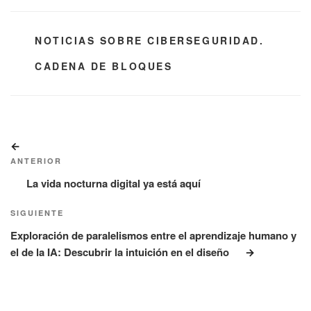
CATEGORÍAS
NOTICIAS SOBRE CIBERSEGURIDAD.
ETIQUETAS
CADENA DE BLOQUES
Navegación
Entrada
de
anterior:
ANTERIOR
entradas
La vida nocturna digital ya está aquí
Siguiente
SIGUIENTE
entrada
Exploración de paralelismos entre el aprendizaje humano y
el de la IA: Descubrir la intuición en el diseño