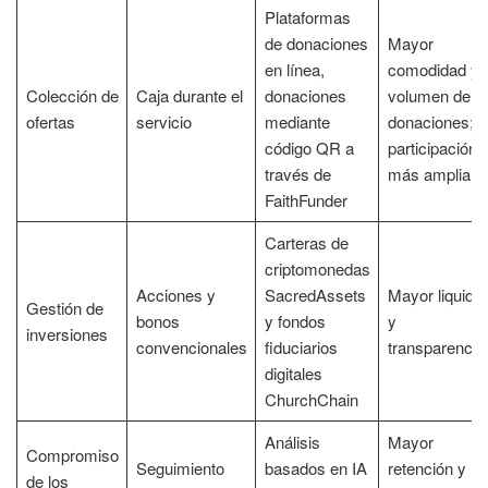
Plataformas
de donaciones
Mayor
en línea,
comodidad y
Colección de
Caja durante el
donaciones
volumen de
ofertas
servicio
mediante
donaciones;
código QR a
participación
través de
más amplia
FaithFunder
Carteras de
criptomonedas
Acciones y
SacredAssets
Mayor liquide
Gestión de
bonos
y fondos
y
inversiones
convencionales
fiduciarios
transparencia
digitales
ChurchChain
Análisis
Mayor
Compromiso
Seguimiento
basados en IA
retención y
de los