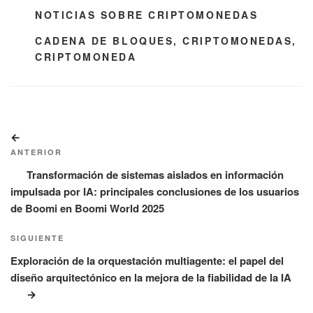
CATEGORÍAS
NOTICIAS SOBRE CRIPTOMONEDAS
ETIQUETAS
CADENA DE BLOQUES
,
CRIPTOMONEDAS
,
CRIPTOMONEDA
Navegación
Entrada
de
anterior:
ANTERIOR
entradas
Transformación de sistemas aislados en información
impulsada por IA: principales conclusiones de los usuarios
de Boomi en Boomi World 2025
Siguiente
SIGUIENTE
entrada
Exploración de la orquestación multiagente: el papel del
diseño arquitectónico en la mejora de la fiabilidad de la IA