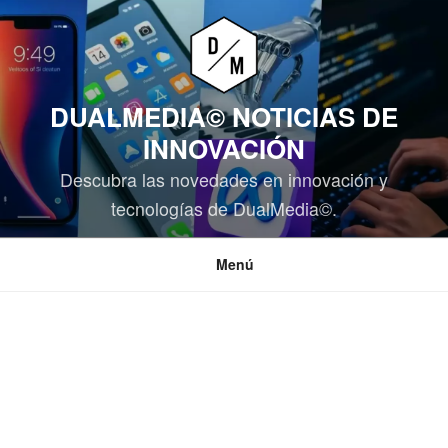
Saltar
al
contenido
DUALMEDIA© NOTICIAS DE
INNOVACIÓN
Descubra las novedades en innovación y
tecnologías de DualMedia©.
Menú