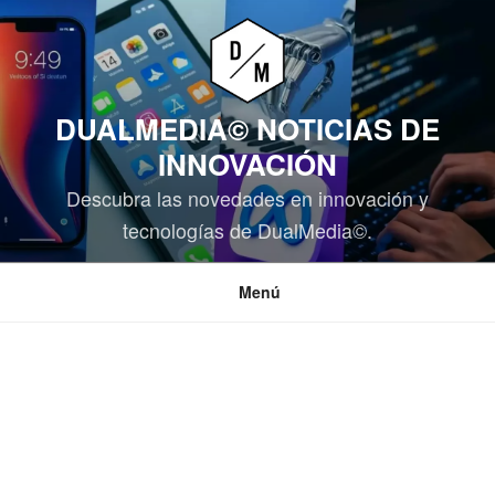
Saltar
al
contenido
DUALMEDIA© NOTICIAS DE
INNOVACIÓN
Descubra las novedades en innovación y
tecnologías de DualMedia©.
Menú