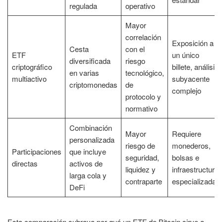
regulada
operativo
Mayor
correlación
Exposición a
Cesta
con el
ETF
un único
diversificada
riesgo
criptográfico
billete, análisis
en varias
tecnológico,
multiactivo
subyacente
criptomonedas
de
complejo
protocolo y
normativo
Combinación
Mayor
Requiere
personalizada
riesgo de
monederos,
Participaciones
que incluye
seguridad,
bolsas e
directas
activos de
liquidez y
infraestructura
larga cola y
contraparte
especializada
DeFi
Esta comparación subraya por qué un ETF de Bitcoin sirve a