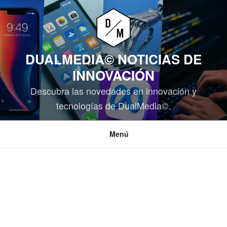
Saltar
al
contenido
DUALMEDIA© NOTICIAS DE
INNOVACIÓN
Descubra las novedades en innovación y
tecnologías de DualMedia©.
Menú