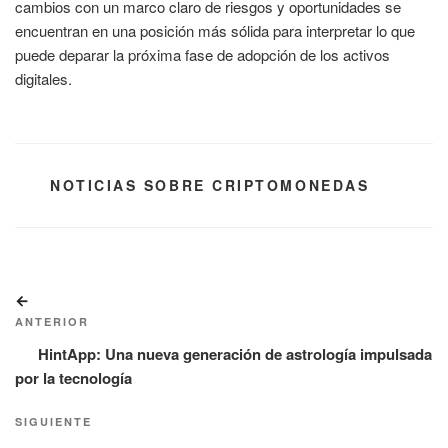
cambios con un marco claro de riesgos y oportunidades se
encuentran en una posición más sólida para interpretar lo que
puede deparar la próxima fase de adopción de los activos
digitales.
CATEGORÍAS
NOTICIAS SOBRE CRIPTOMONEDAS
Navegación
Entrada
de
anterior:
ANTERIOR
entradas
HintApp: Una nueva generación de astrología impulsada
por la tecnología
Siguiente
SIGUIENTE