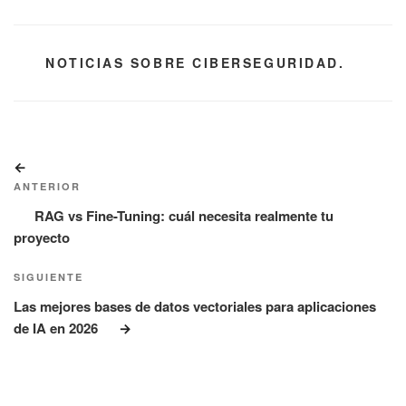
CATEGORÍAS
NOTICIAS SOBRE CIBERSEGURIDAD.
Navegación
Entrada
de
anterior:
ANTERIOR
entradas
RAG vs Fine-Tuning: cuál necesita realmente tu
proyecto
Siguiente
SIGUIENTE
entrada
Las mejores bases de datos vectoriales para aplicaciones
de IA en 2026