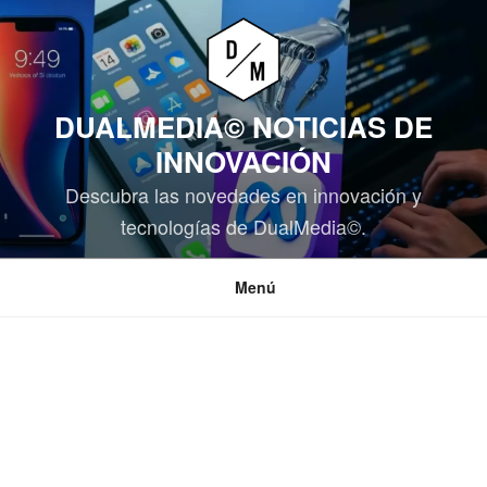
Saltar
al
contenido
DUALMEDIA© NOTICIAS DE
INNOVACIÓN
Descubra las novedades en innovación y
tecnologías de DualMedia©.
Menú