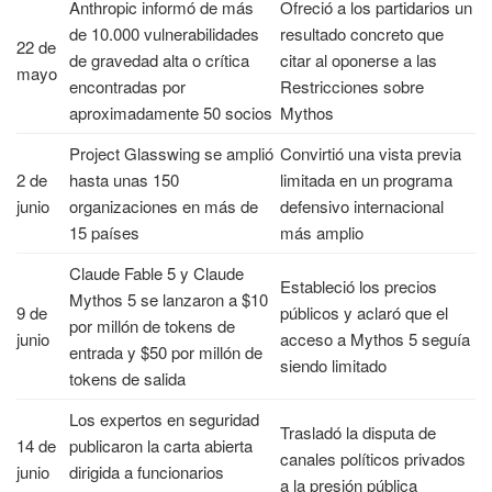
Anthropic informó de más
Ofreció a los partidarios un
de 10.000 vulnerabilidades
resultado concreto que
22 de
de gravedad alta o crítica
citar al oponerse a las
mayo
encontradas por
Restricciones sobre
aproximadamente 50 socios
Mythos
Project Glasswing se amplió
Convirtió una vista previa
2 de
hasta unas 150
limitada en un programa
junio
organizaciones en más de
defensivo internacional
15 países
más amplio
Claude Fable 5 y Claude
Estableció los precios
Mythos 5 se lanzaron a $10
9 de
públicos y aclaró que el
por millón de tokens de
junio
acceso a Mythos 5 seguía
entrada y $50 por millón de
siendo limitado
tokens de salida
Los expertos en seguridad
Trasladó la disputa de
14 de
publicaron la carta abierta
canales políticos privados
junio
dirigida a funcionarios
a la presión pública