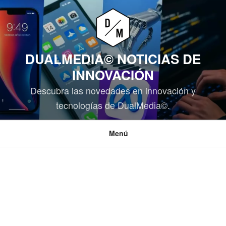
Saltar
al
contenido
DUALMEDIA© NOTICIAS DE
INNOVACIÓN
Descubra las novedades en innovación y
tecnologías de DualMedia©.
Menú