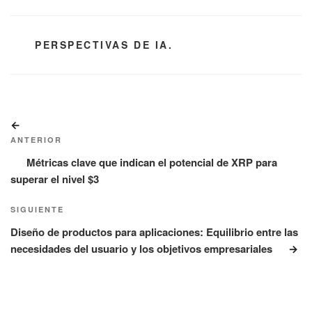
CATEGORÍAS
PERSPECTIVAS DE IA.
Navegación
Entrada
de
anterior:
ANTERIOR
entradas
Métricas clave que indican el potencial de XRP para
superar el nivel $3
Siguiente
SIGUIENTE
entrada
Diseño de productos para aplicaciones: Equilibrio entre las
necesidades del usuario y los objetivos empresariales