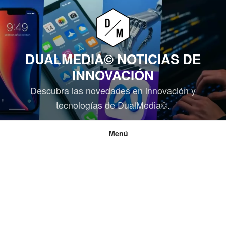
Saltar
al
contenido
DUALMEDIA© NOTICIAS DE
INNOVACIÓN
Descubra las novedades en innovación y
tecnologías de DualMedia©.
Menú