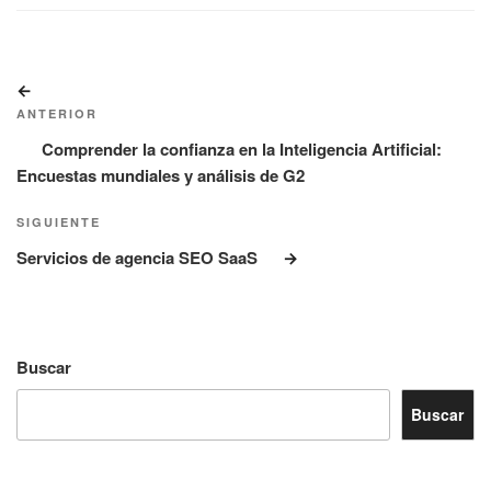
Navegación
Entrada
de
anterior:
ANTERIOR
entradas
Comprender la confianza en la Inteligencia Artificial:
Encuestas mundiales y análisis de G2
Siguiente
SIGUIENTE
entrada
Servicios de agencia SEO SaaS
Buscar
Buscar