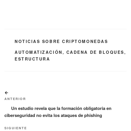
CATEGORÍAS
NOTICIAS SOBRE CRIPTOMONEDAS
ETIQUETAS
AUTOMATIZACIÓN
,
CADENA DE BLOQUES
,
ESTRUCTURA
Navegación
Entrada
de
anterior:
ANTERIOR
entradas
Un estudio revela que la formación obligatoria en
ciberseguridad no evita los ataques de phishing
Siguiente
SIGUIENTE