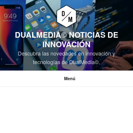
Saltar
al
contenido
DUALMEDIA© NOTICIAS DE
INNOVACIÓN
Descubra las novedades en innovación y
tecnologías de DualMedia©.
Menú