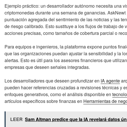
Ejemplo práctico: un desarrollador autónomo necesita una vis
criptomonedas durante una semana de ganancias. AskNewt p
puntuación agregada del sentimiento de las noticias y las te
de riesgo calibrado. Esto sustituye a los flujos de trabajo de
acciones precisas, como tamaños de cobertura parcial o rec
Para equipos e ingenieros, la plataforma expone puntos finale
que las organizaciones puedan ajustar la sensibilidad y la l
alertas. Esto es útil para los asesores financieros que utili
empresas que deseen señales integradas.
Los desarrolladores que deseen profundizar en
IA agente
arq
pueden hacer referencias cruzadas a revisiones técnicas y e
enfoques generativos, como el análisis disponible en
tecnolo
artículos específicos sobre finanzas en
Herramientas de nego
LEER
Sam Altman predice que la IA revelará datos ún