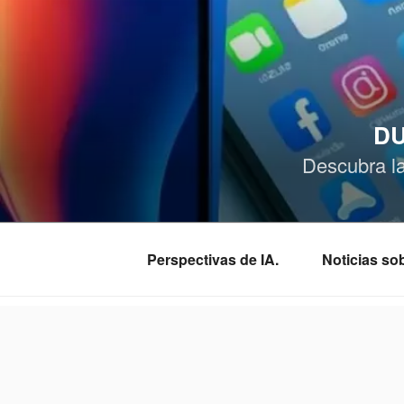
Saltar
al
contenido
DU
Descubra l
Perspectivas de IA.
Noticias s