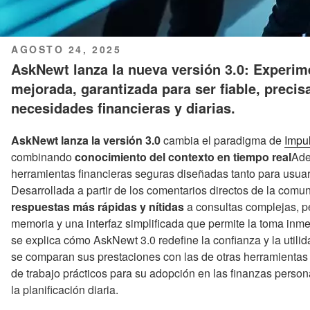
PUBLICADO
AGOSTO 24, 2025
EL
AskNewt lanza la nueva versión 3.0: Experimen
mejorada, garantizada para ser fiable, precis
necesidades financieras y diarias.
AskNewt lanza la versión 3.0
cambia el paradigma de
Impu
combinando
conocimiento del contexto en tiempo real
Ade
herramientas financieras seguras diseñadas tanto para usuar
Desarrollada a partir de los comentarios directos de la comun
respuestas más rápidas y nítidas
a consultas complejas, pe
memoria y una interfaz simplificada que permite la toma inm
se explica cómo AskNewt 3.0 redefine la confianza y la utilidad
se comparan sus prestaciones con las de otras herramientas d
de trabajo prácticos para su adopción en las finanzas perso
la planificación diaria.