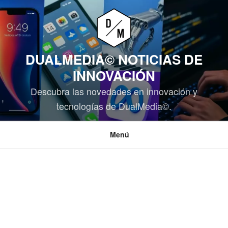
Saltar
al
contenido
DUALMEDIA© NOTICIAS DE
INNOVACIÓN
Descubra las novedades en innovación y
tecnologías de DualMedia©.
Menú