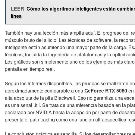
LEER
Cómo los algoritmos inteligentes están cambian
línea
También hay una lección más amplia aquí. El progreso del re
músculo bruto del silicio. Las técnicas de software, la recon
inteligente están asumiendo una mayor parte de la carga. E
técnicos, incluida la ingeniería de plataformas y la optimiza
Los gráficos son simplemente uno de los ejemplos más claro
pantalla en tiempo real.
Según los informes disponibles, las pruebas se realizaron e
aproximadamente comparable a una
GeForce RTX 5080
en 
alta absoluta de la pila Blackwell. Eso no garantiza una esca
es una señal útil. Se trata de una inferencia basada en la pl
declarada por NVIDIA hacia la adopción por parte de desarro
presenta el path tracing como una función ultraespecífica rese
La conclusión práctica es sencilla. Si los desarrolladores 