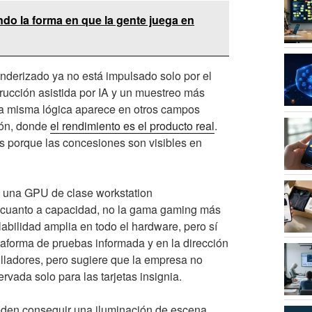
do la forma en que la gente juega en
nderizado ya no está impulsado solo por el
strucción asistida por IA y un muestreo más
sa misma lógica aparece en otros campos
ción, donde
el rendimiento es el producto real
.
s porque las concesiones son visibles en
n una GPU de clase workstation
cuanto a capacidad, no la gama gaming más
labilidad amplia en todo el hardware, pero sí
ataforma de pruebas informada y en la dirección
lladores, pero sugiere que la empresa no
rvada solo para las tarjetas insignia.
pueden conseguir una iluminación de escena