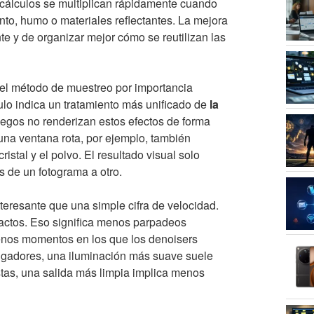
 cálculos se multiplican rápidamente cuando
nto, humo o materiales reflectantes. La mejora
 y de organizar mejor cómo se reutilizan las
 el método de muestreo por importancia
culo indica un tratamiento más unificado de
la
juegos no renderizan estos efectos de forma
r una ventana rota, por ejemplo, también
istal y el polvo. El resultado visual solo
 de un fotograma a otro.
teresante que una simple cifra de velocidad.
actos. Eso significa menos parpadeos
enos momentos en los que los denoisers
 jugadores, una iluminación más suave suele
stas, una salida más limpia implica menos