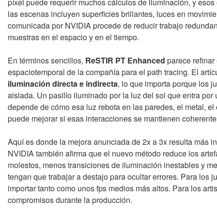
píxel puede requerir muchos cálculos de iluminación, y esos
las escenas incluyen superficies brillantes, luces en movimie
comunicada por NVIDIA procede de reducir trabajo redundante
muestras en el espacio y en el tiempo.
En términos sencillos,
ReSTIR PT Enhanced
parece refinar
espaciotemporal de la compañía para el path tracing. El artí
iluminación directa e indirecta
, lo que importa porque los 
aislada. Un pasillo iluminado por la luz del sol que entra po
depende de cómo esa luz rebota en las paredes, el metal, el cr
puede mejorar si esas interacciones se mantienen coherentes
Aquí es donde la mejora anunciada de 2x a 3x resulta más in
NVIDIA también afirma que el nuevo método reduce los artef
molestos, menos transiciones de iluminación inestables y m
tengan que trabajar a destajo para ocultar errores. Para los
importar tanto como unos fps medios más altos. Para los arti
compromisos durante la producción.