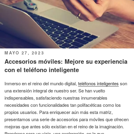
PUBLICADO
MAYO 27, 2023
EL
Accesorios móviles: Mejore su experiencia
con el teléfono inteligente
Inmerso en el reino del mundo digital,
teléfonos inteligentes
son
una extensión integral de nuestro ser. Se han vuelto
indispensables, satisfaciendo nuestras innumerables
necesidades con funcionalidades tan polifacéticas como los
propios usuarios. Para enriquecer aún más esta matriz,
presentamos una serie de accesorios para móviles que ofrecen
mejoras que antes sólo existían en el reino de la imaginación.
Prepárese para un viaje, una exploración, en la que