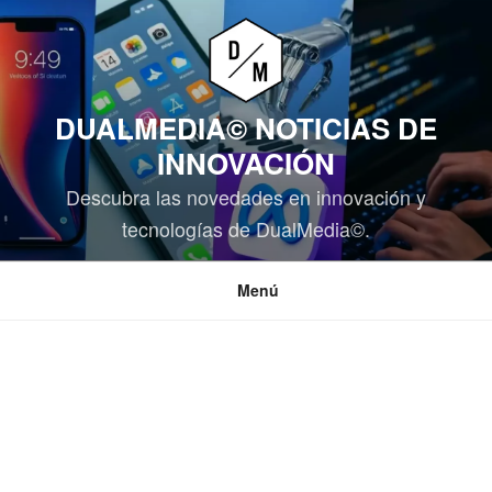
Saltar
al
contenido
DUALMEDIA© NOTICIAS DE
INNOVACIÓN
Descubra las novedades en innovación y
tecnologías de DualMedia©.
Menú