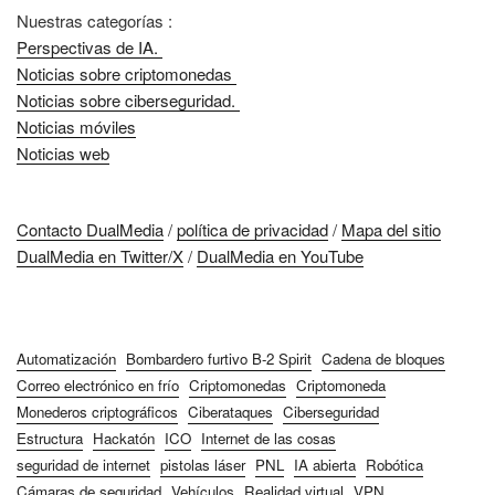
Nuestras categorías :
Perspectivas de IA.
Noticias sobre criptomonedas
Noticias sobre ciberseguridad.
Noticias móviles
Noticias web
Contacto DualMedia
/
política de privacidad
/
Mapa del sitio
DualMedia en Twitter/X
/
DualMedia en YouTube
Automatización
Bombardero furtivo B-2 Spirit
Cadena de bloques
Correo electrónico en frío
Criptomonedas
Criptomoneda
Monederos criptográficos
Ciberataques
Ciberseguridad
Estructura
Hackatón
ICO
Internet de las cosas
seguridad de internet
pistolas láser
PNL
IA abierta
Robótica
Cámaras de seguridad
Vehículos
Realidad virtual
VPN