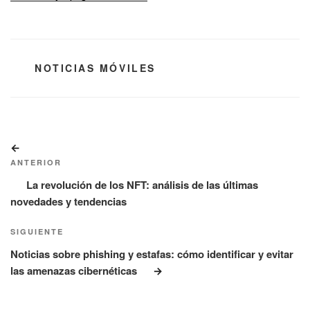
CATEGORÍAS
NOTICIAS MÓVILES
Navegación
Entrada
de
anterior:
ANTERIOR
entradas
La revolución de los NFT: análisis de las últimas
novedades y tendencias
Siguiente
SIGUIENTE
entrada
Noticias sobre phishing y estafas: cómo identificar y evitar
las amenazas cibernéticas